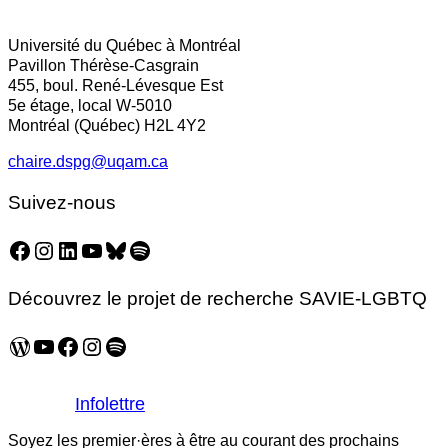
Facebook
LinkedIn
Email
Université du Québec à Montréal
Pavillon Thérèse-Casgrain
455, boul. René-Lévesque Est
5e étage, local W-5010
Montréal (Québec) H2L 4Y2
chaire.dspg@uqam.ca
Suivez-nous
Facebook
Instagram
LinkedIn
YouTube
Bluesky
Spotify
Découvrez le projet de recherche SAVIE-LGBTQ
WordPress
YouTube
Facebook
Instagram
Spotify
Infolettre
Soyez les premier·ères à être au courant des prochains