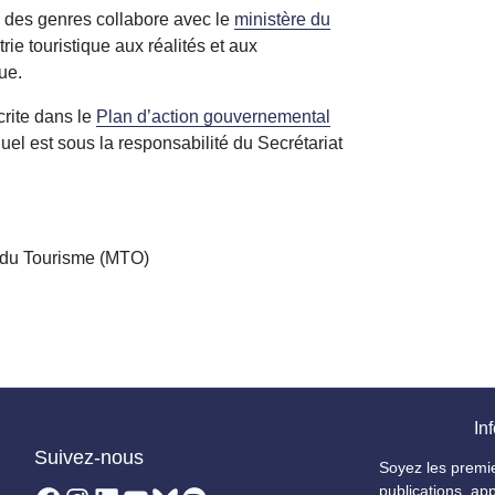
té des genres collabore avec le
ministère du
trie touristique aux réalités et aux
ue.
crite dans le
Plan d’action gouvernemental
quel est sous la responsabilité du Secrétariat
re du Tourisme (MTO)
Inf
Suivez-nous
Soyez les premi
publications, app