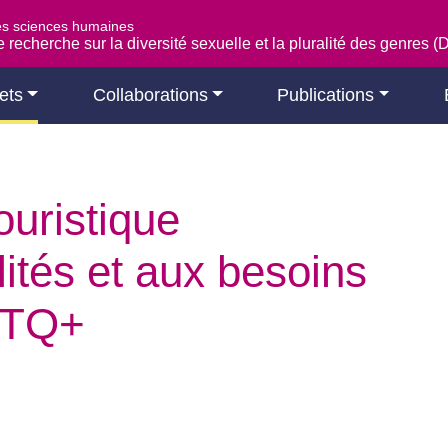
es sciences humaines
 recherche sur la diversité sexuelle et la pluralité des genres 
ets
Collaborations
Publications
ouristique
lités et aux besoins
BTQ+