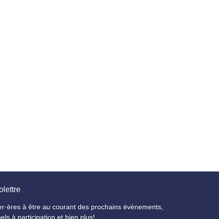
olettre
er·ères à être au courant des prochains évènements,
els à participation et bien plus!