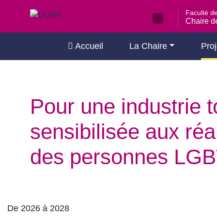
Passer
Faculté d
au
Chaire de
contenu
Accueil
La Chaire
Proj
Pour une industrie t
sensibilisée aux réa
des personnes LG
De 2026 à 2028