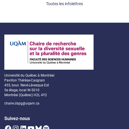
Toutes les infolettres
Université du Québec à Montréal
Pavillon Thérèse-Casgrain
455, boul. René-Lévesque Est
5e étage, local W-5010
Montréal (Québec) H2L 4Y2
chaire.dspg@uqam.ca
Suivez-nous
Facebook
Instagram
LinkedIn
YouTube
Bluesky
Spotify