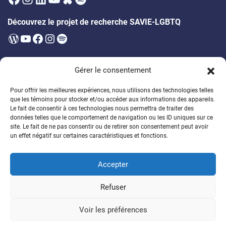
Découvrez le projet de recherche SAVIE-LGBTQ
WordPress
YouTube
Facebook
Instagram
Spotify
Infolettre
Gérer le consentement
Soyez les premier·ères à être au courant des prochains évènements,
publications, appels à participation et bien plus!
Pour offrir les meilleures expériences, nous utilisons des technologies telles
que les témoins pour stocker et/ou accéder aux informations des appareils.
Soutenez la formation des étudiant·es
Le fait de consentir à ces technologies nous permettra de traiter des
données telles que le comportement de navigation ou les ID uniques sur ce
Encouragez un généreux programme de bourses
site. Le fait de ne pas consentir ou de retirer son consentement peut avoir
un effet négatif sur certaines caractéristiques et fonctions.
Faire un don
Accepter
© 2026
Chaire de recherche sur la DSPG
Refuser
Politique de confidentalité
Politique de témoins
Voir les préférences
Connexion