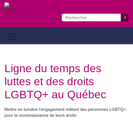
Passer
au
contenu
Ligne du temps des
luttes et des droits
LGBTQ+ au Québec
Mettre en lumière l’engagement militant des personnes LGBTQ+
pour la reconnaissance de leurs droits