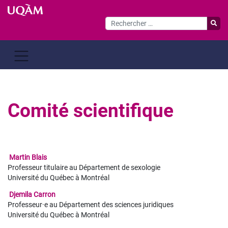
Passer
au
contenu
Comité scientifique
Martin Blais
Professeur titulaire au Département de sexologie
Université du Québec à Montréal
Djemila Carron
Professeur·e au Département des sciences juridiques
Université du Québec à Montréal