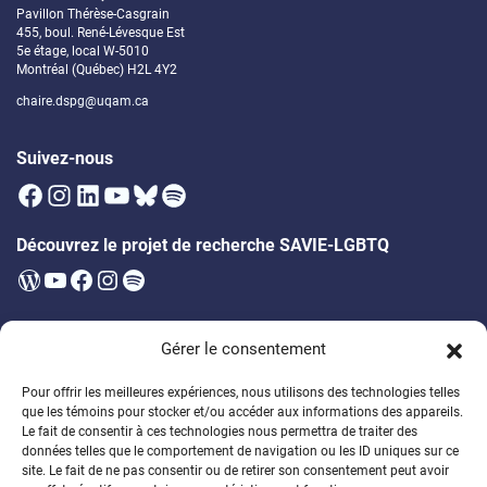
Pavillon Thérèse-Casgrain
455, boul. René-Lévesque Est
5e étage, local W-5010
Montréal (Québec) H2L 4Y2
chaire.dspg@uqam.ca
Suivez-nous
Facebook
Instagram
LinkedIn
YouTube
Bluesky
Spotify
Découvrez le projet de recherche SAVIE-LGBTQ
WordPress
YouTube
Facebook
Instagram
Spotify
Infolettre
Gérer le consentement
Soyez les premier·ères à être au courant des prochains évènements,
publications, appels à participation et bien plus!
Pour offrir les meilleures expériences, nous utilisons des technologies telles
que les témoins pour stocker et/ou accéder aux informations des appareils.
Soutenez la formation des étudiant·es
Le fait de consentir à ces technologies nous permettra de traiter des
données telles que le comportement de navigation ou les ID uniques sur ce
Encouragez un généreux programme de bourses
site. Le fait de ne pas consentir ou de retirer son consentement peut avoir