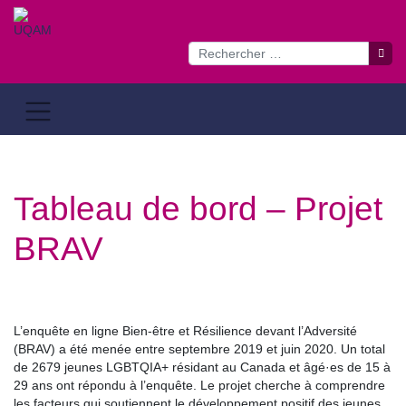
Passer
au
contenu
Tableau de bord – Projet
BRAV
L’enquête en ligne Bien-être et Résilience devant l’Adversité
(BRAV) a été menée entre septembre 2019 et juin 2020. Un total
de 2679 jeunes LGBTQIA+ résidant au Canada et âgé·es de 15 à
29 ans ont répondu à l’enquête. Le projet cherche à comprendre
les facteurs qui soutiennent le développement positif des jeunes