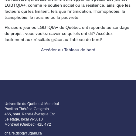
LGBTQIA+, comme le soutien social ou la résilience, ainsi que les
facteurs qui les limitent, tels que l’intimidation, l’homophobie, la
transphobie, le racisme ou la pauvreté.
Plusieurs jeunes LGBTQIA+ du Québec ont répondu au sondage
du projet : vous voulez savoir ce qu’iels ont dit? Accédez
facilement aux résultats grâce au Tableau de bord!
Accéder au Tableau de bord
Université du Québec à Montréal
Pavillon Thérèse-Casgrain
455, boul. René-Lévesque Est
5e étage, local W-5010
Montréal (Québec) H2L 4Y2
chaire.dspg@uqam.ca