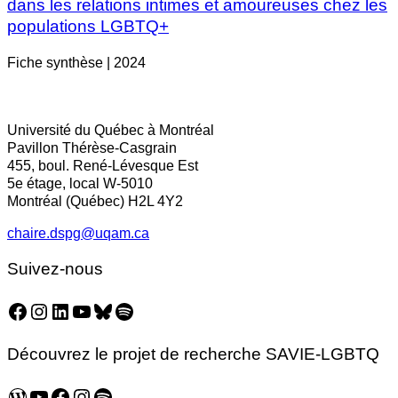
dans les relations intimes et amoureuses chez les
populations LGBTQ+
Fiche synthèse | 2024
Université du Québec à Montréal
Pavillon Thérèse-Casgrain
455, boul. René-Lévesque Est
5e étage, local W-5010
Montréal (Québec) H2L 4Y2
chaire.dspg@uqam.ca
Suivez-nous
Facebook
Instagram
LinkedIn
YouTube
Bluesky
Spotify
Découvrez le projet de recherche SAVIE-LGBTQ
WordPress
YouTube
Facebook
Instagram
Spotify