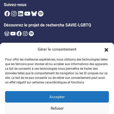
Suivez-nous
Facebook
Instagram
LinkedIn
YouTube
Bluesky
Spotify
Découvrez le projet de recherche SAVIE-LGBTQ
WordPress
YouTube
Facebook
Instagram
Spotify
Infolettre
Gérer le consentement
Soyez les premier·ères à être au courant des prochains évènements,
publications, appels à participation et bien plus!
Pour offrir les meilleures expériences, nous utilisons des technologies telles
que les témoins pour stocker et/ou accéder aux informations des appareils.
Soutenez la formation des étudiant·es
Le fait de consentir à ces technologies nous permettra de traiter des
données telles que le comportement de navigation ou les ID uniques sur ce
Encouragez un généreux programme de bourses
site. Le fait de ne pas consentir ou de retirer son consentement peut avoir
un effet négatif sur certaines caractéristiques et fonctions.
Faire un don
Accepter
© 2026
Chaire de recherche sur la DSPG
Refuser
Politique de confidentalité