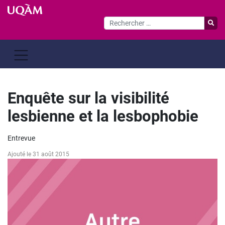
Passer
au
contenu
Enquête sur la visibilité
lesbienne et la lesbophobie
Entrevue
Ajouté le 31 août 2015