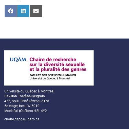
Share
Share
Share
on
on
on
Facebook
LinkedIn
Email
Université du Québec à Montréal
Pavillon Thérèse-Casgrain
455, boul. René-Lévesque Est
5e étage, local W-5010
Montréal (Québec) H2L 4Y2
chaire.dspg@uqam.ca