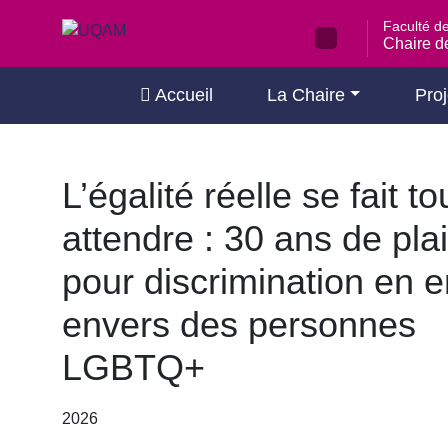
Passer
Faculté d
au
Chaire de
contenu
Accueil
La Chaire
Proj
L’égalité réelle se fait t
attendre : 30 ans de pla
pour discrimination en 
envers des personnes
LGBTQ+
2026