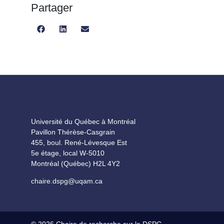
Partager
Share
Share
Share
on
on
on
Facebook
LinkedIn
Email
Université du Québec à Montréal
Pavillon Thérèse-Casgrain
455, boul. René-Lévesque Est
5e étage, local W-5010
Montréal (Québec) H2L 4Y2
chaire.dspg@uqam.ca