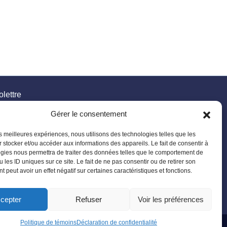
olettre
er·ères à être au courant des prochains évènements,
Gérer le consentement
els à participation et bien plus!
les meilleures expériences, nous utilisons des technologies telles que les
 stocker et/ou accéder aux informations des appareils. Le fait de consentir à
 formation des étudiant·es
gies nous permettra de traiter des données telles que le comportement de
 les ID uniques sur ce site. Le fait de ne pas consentir ou de retirer son
 généreux
 peut avoir un effet négatif sur certaines caractéristiques et fonctions.
Faire un don
bourses
cepter
Refuser
Voir les préférences
Politique de témoins
Déclaration de confidentialité