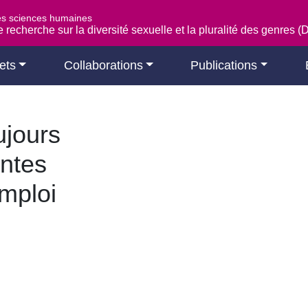
es sciences humaines
 recherche sur la diversité sexuelle et la pluralité des genres 
ets
Collaborations
Publications
oujours
intes
emploi