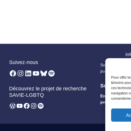
Inf
Suivez-nous
Soyez les premi
Facebook
Instagram
LinkedIn
YouTube
Bluesky
Spotify
publications, app
Pour offrir 
témoins pour
Soutenez la
Découvrez le projet de recherche
ces technolo
navigation ou
SAVIE-LGBTQ
Encouragez un
consentement
programme de 
WordPress
YouTube
Facebook
Instagram
Spotify
Ac