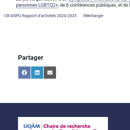
personnes LGBTQ2+
, de 6 conférences publiques, et d
CR-DSPG Rapport d’activités 2024-2025
Télécharger
Partager
Share
Share
Share
on
on
on
Facebook
LinkedIn
Email