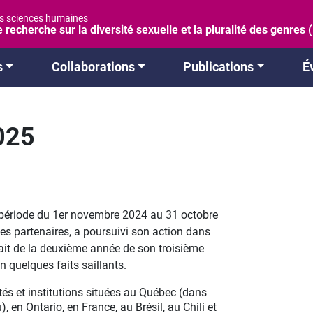
es sciences humaines
 recherche sur la diversité sexuelle et la pluralité des genres
s
Collaborations
Publications
É
025
a période du 1er novembre 2024 au 31 octobre
ses partenaires, a poursuivi son action dans
sait de la deuxième année de son troisième
 quelques faits saillants.
és et institutions situées au Québec (dans
 en Ontario, en France, au Brésil, au Chili et