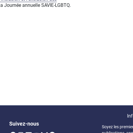
e la Journée annuelle SAVIE-LGBTQ.
Inf
Suivez-nous
Soyez les premie
publications, app