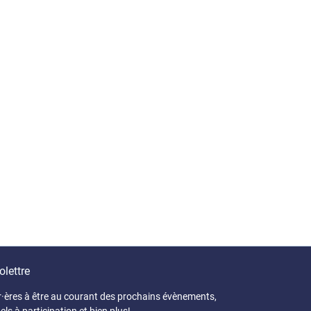
olettre
r·ères à être au courant des prochains évènements,
els à participation et bien plus!