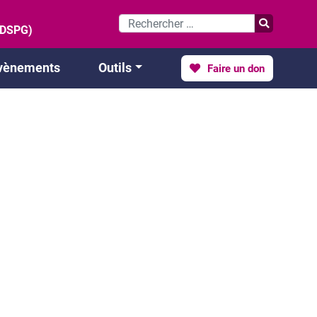
 (DSPG)
vènements
Outils
Faire un don