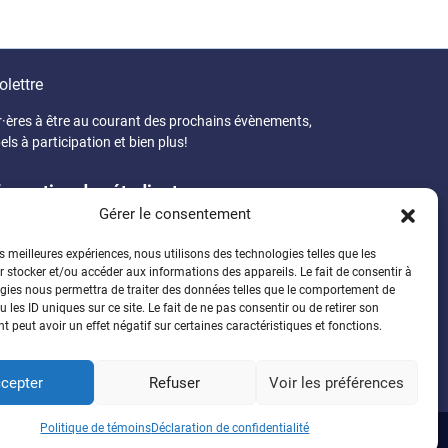
olettre
r·ères à être au courant des prochains évènements,
els à participation et bien plus!
formation des étudiant·es
Gérer le consentement
généreux programme
Faire un don
es meilleures expériences, nous utilisons des technologies telles que les
 stocker et/ou accéder aux informations des appareils. Le fait de consentir à
gies nous permettra de traiter des données telles que le comportement de
 les ID uniques sur ce site. Le fait de ne pas consentir ou de retirer son
 peut avoir un effet négatif sur certaines caractéristiques et fonctions.
cepter
Refuser
Voir les préférences
Politique de témoins
Déclaration de confidentialité
de confidentalité
Politique de témoins
Connexion