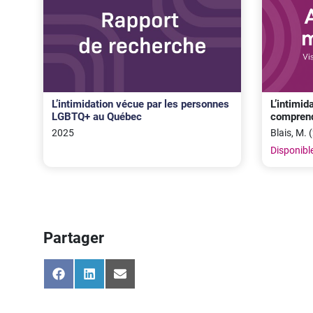
L’intimidation vécue par les personnes
L’intimi
LGBTQ+ au Québec
comprend
2025
Blais, M. 
Disponible
Partager
Share
Share
Share
on
on
on
Facebook
LinkedIn
Email