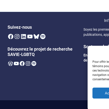
Inf
Suivez-nous
Soyez les premie
Facebook
Instagram
LinkedIn
YouTube
Bluesky
Spotify
publications, app
Soutenez la 
Découvrez le projet de recherche
SAVIE-LGBTQ
Encouragez un 
de bourses
WordPress
YouTube
Facebook
Instagram
Spotify
Pour offrir l
témoins pour
ces technolo
navigation ou
consentement
Ac
Politique 