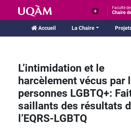
Passer
Faculté d
au
Chaire de
contenu
Accueil
La Chaire
Projet
L’intimidation et le
harcèlement vécus par 
personnes LGBTQ+: Fai
saillants des résultats 
l’EQRS-LGBTQ