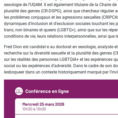
sexologie de l’UQAM. Il est également titulaire de la Chaire de 
pluralité des genres (CR-DSPG), ainsi que chercheur régulier au
les problèmes conjugaux et les agressions sexuelles (CRIPCAS
dynamiques d’inclusion et d’exclusion sociales touchant les p
trans, non binaires et queers (LGBTQ+), ainsi que sur les rép
conditions de vie, leurs relations interpersonnelles, ainsi que 
Fred Dion est candidat·e au doctorat en sexologie, analyste et 
recherche sur la diversité sexuelle et la pluralité des genres
sur les réalités des personnes LGBTQIA+ et les expériences qui 
social ou les expériences d’adversité. Dans le cadre de son doc
lesboqueer dans un contexte historiquement marqué par l’invisi