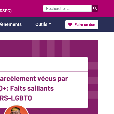
 (DSPG)
vènements
Outils
Faire un don