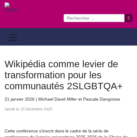
Passer
au
contenu
Wikipédia comme levier de
transformation pour les
communautés 2SLGBTQA+
21 janvier 2026 | Michael David Miller et Pascale Dangoisse
Ajouté le 15 Décembre 2025
Cette conférence s’inscrit dans le cadre de la série de