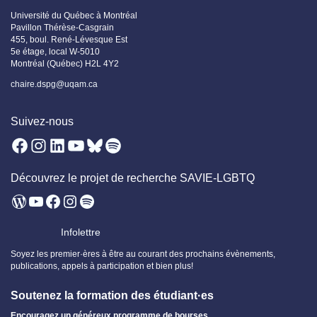
Université du Québec à Montréal
Pavillon Thérèse-Casgrain
455, boul. René-Lévesque Est
5e étage, local W-5010
Montréal (Québec) H2L 4Y2
chaire.dspg@uqam.ca
Suivez-nous
Facebook
Instagram
LinkedIn
YouTube
Bluesky
Spotify
Découvrez le projet de recherche SAVIE-LGBTQ
WordPress
YouTube
Facebook
Instagram
Spotify
Infolettre
Soyez les premier·ères à être au courant des prochains évènements,
publications, appels à participation et bien plus!
Soutenez la formation des étudiant·es
Encouragez un généreux programme de bourses