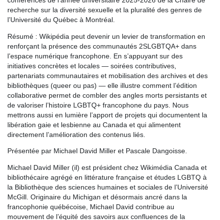
conférences de l’année universitaire 2025-2026 de la Chaire de
recherche sur la diversité sexuelle et la pluralité des genres de
l’Université du Québec à Montréal.
Résumé : Wikipédia peut devenir un levier de transformation en
renforçant la présence des communautés 2SLGBTQA+ dans
l’espace numérique francophone. En s’appuyant sur des
initiatives concrètes et locales — soirées contributives,
partenariats communautaires et mobilisation des archives et des
bibliothèques (queer ou pas) — elle illustre comment l’édition
collaborative permet de combler des angles morts persistants et
de valoriser l’histoire LGBTQ+ francophone du pays. Nous
mettrons aussi en lumière l’apport de projets qui documentent la
libération gaie et lesbienne au Canada et qui alimentent
directement l’amélioration des contenus liés.
Présentée par Michael David Miller et Pascale Dangoisse.
Michael David Miller (il) est président chez Wikimédia Canada et
bibliothécaire agrégé en littérature française et études LGBTQ à
la Bibliothèque des sciences humaines et sociales de l’Université
McGill. Originaire du Michigan et désormais ancré dans la
francophonie québécoise, Michael David contribue au
mouvement de l’équité des savoirs aux confluences de la