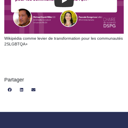
Play
Wikipédia comme levier de transformation pour les communautés
2SLGBTQA+
Partager
Share
Share
Share
on
on
on
Facebook
LinkedIn
Email