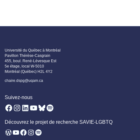
Université du Québec à Montréal
Pavillon Thérèse-Casgrain
455, boul. René-Lévesque Est
5e étage, local W-5010
Montréal (Québec) H2L 4Y2
chaire.dspg@uqam.ca
Suivez-nous
Facebook
Instagram
LinkedIn
YouTube
Bluesky
Spotify
Découvrez le projet de recherche SAVIE-LGBTQ
WordPress
YouTube
Facebook
Instagram
Spotify