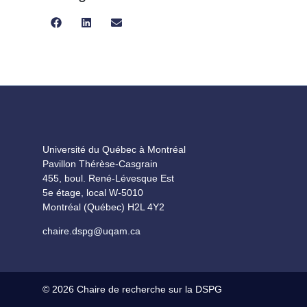
Share
Share
Share
on
on
on
Facebook
LinkedIn
Email
Université du Québec à Montréal
Pavillon Thérèse-Casgrain
455, boul. René-Lévesque Est
5e étage, local W-5010
Montréal (Québec) H2L 4Y2
chaire.dspg@uqam.ca
© 2026
Chaire de recherche sur la DSPG