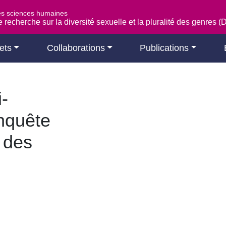
es sciences humaines
 recherche sur la diversité sexuelle et la pluralité des genres 
ets
Collaborations
Publications
i-
nquête
 des