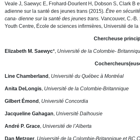
Veale J, Saewyc E, Frohard-Dourlent H, Dobson S, Clark B et
adienne sur la santé des jeunes trans (2015).
Être en sécurit
cana- dienne sur la santé des jeunes trans.
Vancouver, C.-B.
Youth Centre, École de sciences infirmières, Université de l
Chercheuse princip
Elizabeth M. Saewyc
*,
Université de la Colombie- Britanniq
Cochercheurs(euse
Line Chamberland
,
Université du Québec à Montréal
Anita DeLongis
,
Université de la Colombie-Britannique
Gilbert Émond
,
Université Concordia
Jacqueline Gahagan
,
Université Dalhousie
André P. Grace
,
Université de l’Alberta
Dan Metzger
,
Université de la Colombie-Britannique et BC C