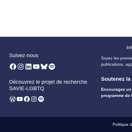
Inf
Suivez-nous
Soyez les premi
Facebook
Instagram
LinkedIn
YouTube
Bluesky
Spotify
publications, app
Soutenez la
Découvrez le projet de recherche
SAVIE-LGBTQ
Encouragez un
programme de 
WordPress
YouTube
Facebook
Instagram
Spotify
Politique d