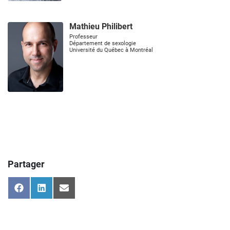
Mathieu Philibert
Professeur
Département de sexologie
Université du Québec à Montréal
Partager
Share
Share
Share
on
on
on
Facebook
LinkedIn
Email