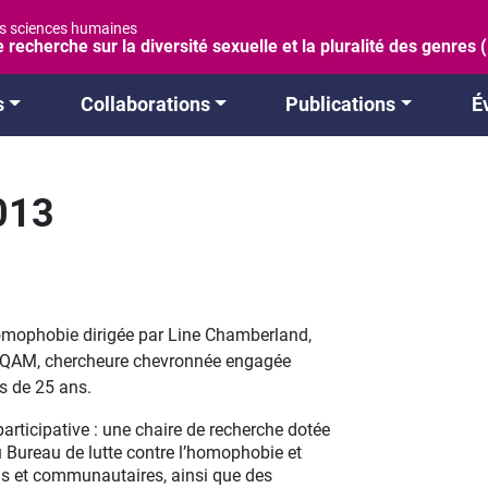
es sciences humaines
 recherche sur la diversité sexuelle et la pluralité des genres
s
Collaborations
Publications
É
013
homophobie dirigée par Line Chamberland,
’UQAM, chercheure chevronnée engagée
s de 25 ans.
articipative : une chaire de recherche dotée
u Bureau de lutte contre l’homophobie et
ls et communautaires, ainsi que des