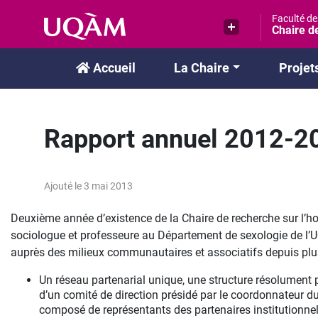
Passer
Faculté d
au
Chaire de
contenu
Accueil
La Chaire
Projet
Rapport annuel 2012-2
Ajouté le 3 mai 2013
Deuxième année d’existence de la Chaire de recherche sur l’
sociologue et professeure au Département de sexologie de l
auprès des milieux communautaires et associatifs depuis plu
Un réseau partenarial unique, une structure résolument p
d’un comité de direction présidé par le coordonnateur d
composé de représentants des partenaires institutionne