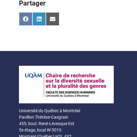
Partager
Share
Share
Share
on
on
on
Facebook
LinkedIn
Email
Université du Québec à Montréal
Pavillon Thérèse-Casgrain
455, boul. René-Lévesque Est
5e étage, local W-5010
Montréal (Québec) H2L 4Y2