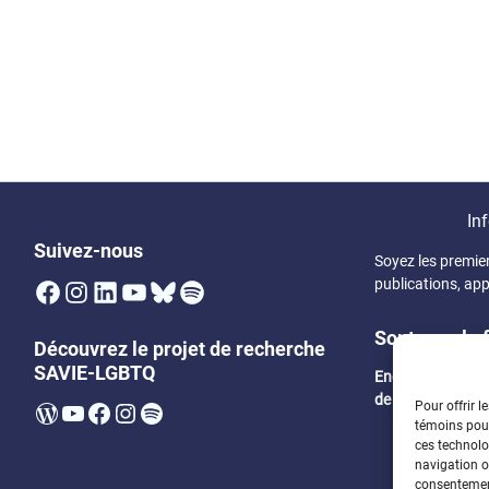
Inf
Suivez-nous
Soyez les premie
Facebook
Instagram
LinkedIn
YouTube
Bluesky
Spotify
publications, app
Soutenez la 
Découvrez le projet de recherche
SAVIE-LGBTQ
Encouragez un 
de bourses
WordPress
YouTube
Facebook
Instagram
Spotify
Pour offrir l
témoins pour
ces technolo
navigation ou
consentement