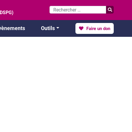
 (DSPG)
vènements
Outils
Faire un don