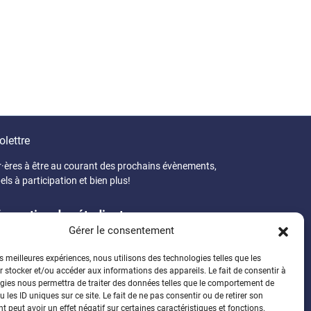
olettre
r·ères à être au courant des prochains évènements,
els à participation et bien plus!
formation des étudiant·es
Gérer le consentement
généreux programme
Faire un don
es meilleures expériences, nous utilisons des technologies telles que les
 stocker et/ou accéder aux informations des appareils. Le fait de consentir à
gies nous permettra de traiter des données telles que le comportement de
 les ID uniques sur ce site. Le fait de ne pas consentir ou de retirer son
 peut avoir un effet négatif sur certaines caractéristiques et fonctions.