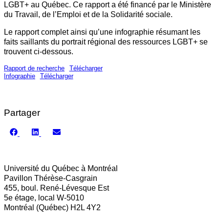
LGBT+ au Québec. Ce rapport a été financé par le Ministère
du Travail, de l’Emploi et de la Solidarité sociale.
Le rapport complet ainsi qu’une infographie résumant les
faits saillants du portrait régional des ressources LGBT+ se
trouvent ci-dessous.
Rapport de recherche
Télécharger
Infographie
Télécharger
Partager
Share
Share
Share
on
on
on
Facebook
LinkedIn
Email
Université du Québec à Montréal
Pavillon Thérèse-Casgrain
455, boul. René-Lévesque Est
5e étage, local W-5010
Montréal (Québec) H2L 4Y2