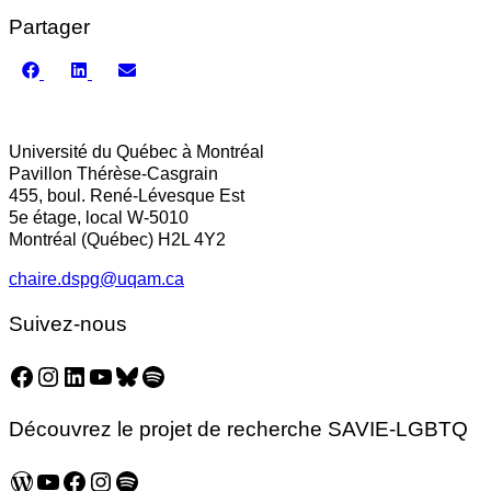
Partager
Share
Share
Share
on
on
on
Facebook
LinkedIn
Email
Université du Québec à Montréal
Pavillon Thérèse-Casgrain
455, boul. René-Lévesque Est
5e étage, local W-5010
Montréal (Québec) H2L 4Y2
chaire.dspg@uqam.ca
Suivez-nous
Facebook
Instagram
LinkedIn
YouTube
Bluesky
Spotify
Découvrez le projet de recherche SAVIE-LGBTQ
WordPress
YouTube
Facebook
Instagram
Spotify