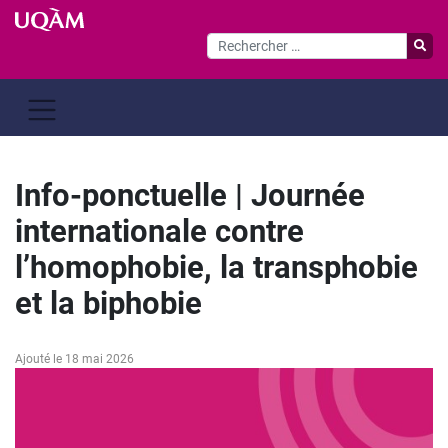
Passer
au
contenu
Info-ponctuelle | Journée
internationale contre
l’homophobie, la transphobie
et la biphobie
Ajouté le 18 mai 2026