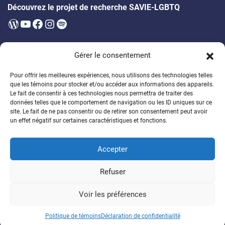
Découvrez le projet de recherche SAVIE-LGBTQ
WordPress
YouTube
Facebook
Instagram
Spotify
Infolettre
Gérer le consentement
Soyez les premier·ères à être au courant des prochains évènements,
publications, appels à participation et bien plus!
Pour offrir les meilleures expériences, nous utilisons des technologies telles
que les témoins pour stocker et/ou accéder aux informations des appareils.
Soutenez la formation des étudiant·es
Le fait de consentir à ces technologies nous permettra de traiter des
données telles que le comportement de navigation ou les ID uniques sur ce
Encouragez un généreux programme de bourses
site. Le fait de ne pas consentir ou de retirer son consentement peut avoir
un effet négatif sur certaines caractéristiques et fonctions.
Faire un don
Accepter
© 2026
Chaire de recherche sur la DSPG
Refuser
Politique de confidentalité
Politique de témoins
Voir les préférences
Connexion
Politique de témoins
Déclaration de confidentialité