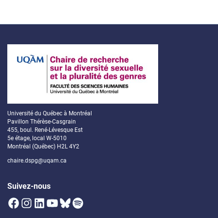
Université du Québec à Montréal
Pavillon Thérèse-Casgrain
455, boul. René-Lévesque Est
5e étage, local W-5010
Montréal (Québec) H2L 4Y2
chaire.dspg@uqam.ca
Suivez-nous
Facebook
Instagram
LinkedIn
YouTube
Bluesky
Spotify