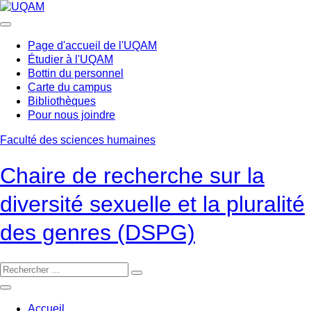
Passer
au
contenu
Page d'accueil de l'UQAM
Étudier à l'UQAM
Bottin du personnel
Carte du campus
Bibliothèques
Pour nous joindre
Faculté des sciences humaines
Chaire de recherche sur la
diversité sexuelle et la pluralité
des genres (DSPG)
Accueil