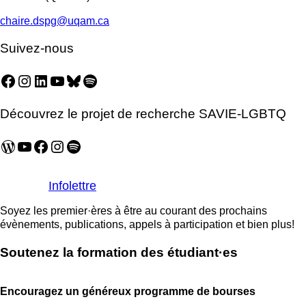
chaire.dspg@uqam.ca
Suivez-nous
Facebook
Instagram
LinkedIn
YouTube
Bluesky
Spotify
Découvrez le projet de recherche SAVIE-LGBTQ
WordPress
YouTube
Facebook
Instagram
Spotify
Infolettre
Soyez les premier·ères à être au courant des prochains
évènements, publications, appels à participation et bien plus!
Soutenez la formation des étudiant·es
Encouragez un généreux programme de bourses