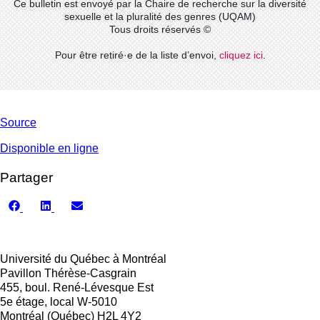
Ce bulletin est envoyé par la Chaire de recherche sur la diversité
sexuelle et la pluralité des genres (UQAM)
Tous droits réservés ©
Pour être retiré·e de la liste d’envoi,
cliquez ici
.
Source
Disponible en ligne
Partager
Share
Share
Share
on
on
on
Facebook
LinkedIn
Email
Université du Québec à Montréal
Pavillon Thérèse-Casgrain
455, boul. René-Lévesque Est
5e étage, local W-5010
Montréal (Québec) H2L 4Y2