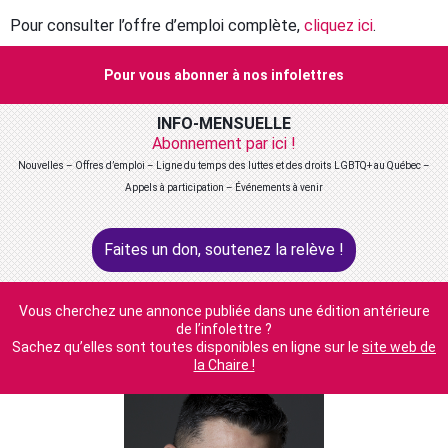
Pour consulter l’offre d’emploi complète,
cliquez ici
.
Pour vous abonner à nos infolettres
INFO-MENSUELLE
Abonnement par ici !
Nouvelles – Offres d’emploi – Ligne du temps des luttes et des droits LGBTQ+ au Québec –
Appels à participation – Événements à venir
Faites un don, soutenez la relève !
Vous cherchez une annonce publiée dans une édition antérieure
de l’infolettre ?
Sachez qu’elles sont toutes disponibles en ligne sur le
site web de
la Chaire !