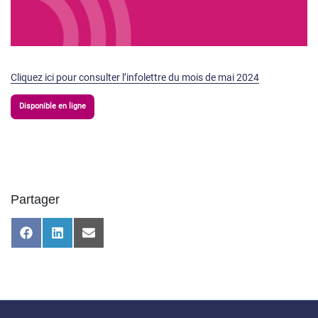
Cliquez ici pour consulter l’infolettre du mois de mai 2024
Disponible en ligne
Partager
Share
Share
Share
on
on
on
Facebook
LinkedIn
Email