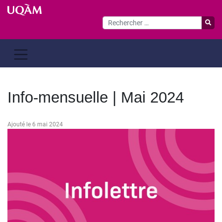
Passer
au
contenu
Info-mensuelle | Mai 2024
Ajouté le 6 mai 2024