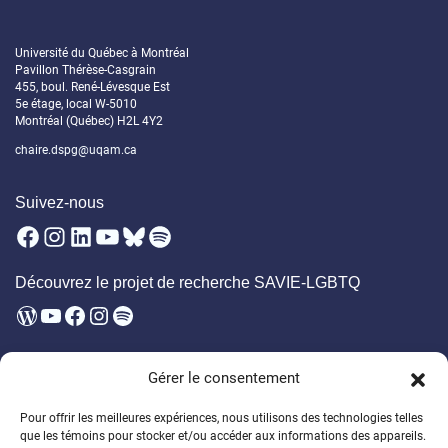
Université du Québec à Montréal
Pavillon Thérèse-Casgrain
455, boul. René-Lévesque Est
5e étage, local W-5010
Montréal (Québec) H2L 4Y2
chaire.dspg@uqam.ca
Suivez-nous
Facebook
Instagram
LinkedIn
YouTube
Bluesky
Spotify
Découvrez le projet de recherche SAVIE-LGBTQ
WordPress
YouTube
Facebook
Instagram
Spotify
Infolettre
Gérer le consentement
Soyez les premier·ères à être au courant des prochains évènements,
publications, appels à participation et bien plus!
Pour offrir les meilleures expériences, nous utilisons des technologies telles
que les témoins pour stocker et/ou accéder aux informations des appareils.
Soutenez la formation des étudiant·es