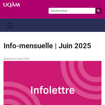
Passer
au
contenu
Info-mensuelle | Juin 2025
Ajouté le 6 juin 2025