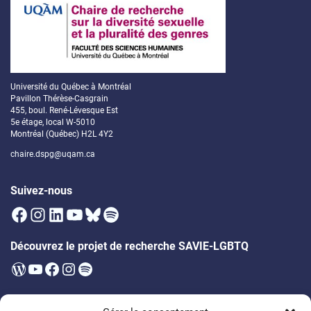
Université du Québec à Montréal
Pavillon Thérèse-Casgrain
455, boul. René-Lévesque Est
5e étage, local W-5010
Montréal (Québec) H2L 4Y2
chaire.dspg@uqam.ca
Suivez-nous
Facebook
Instagram
LinkedIn
YouTube
Bluesky
Spotify
Découvrez le projet de recherche SAVIE-LGBTQ
WordPress
YouTube
Facebook
Instagram
Spotify
Infolettre