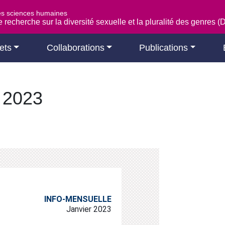
es sciences humaines
 recherche sur la diversité sexuelle et la pluralité des genres 
ets
Collaborations
Publications
r 2023
INFO-MENSUELLE
Janvier 2023