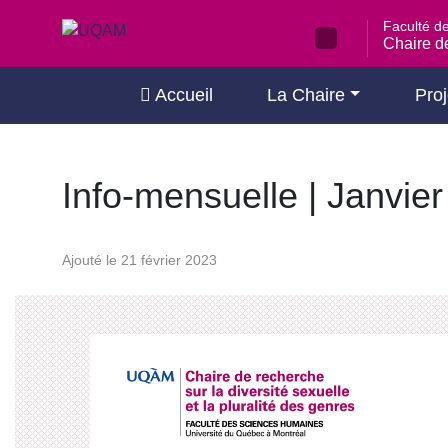
Passer
Faculté d
au
Chaire de
contenu
Accueil
La Chaire
Proj
Info-mensuelle | Janvie
Ajouté le 21 février 2023