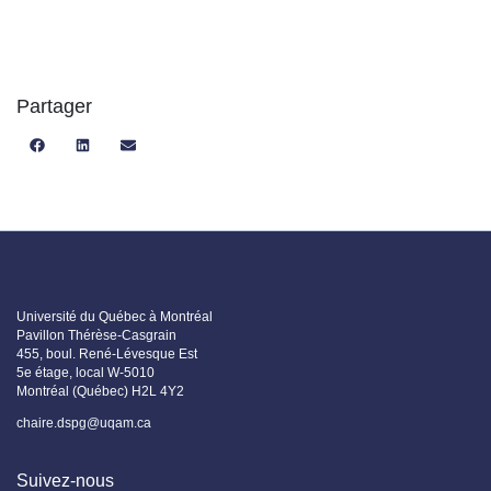
Partager
Share
Share
Share
on
on
on
Facebook
LinkedIn
Email
Université du Québec à Montréal
Pavillon Thérèse-Casgrain
455, boul. René-Lévesque Est
5e étage, local W-5010
Montréal (Québec) H2L 4Y2
chaire.dspg@uqam.ca
Suivez-nous