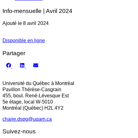
Info-mensuelle | Avril 2024
Ajouté le 8 avril 2024
Disponible en ligne
Partager
Share
Share
Share
on
on
on
Facebook
LinkedIn
Email
Université du Québec à Montréal
Pavillon Thérèse-Casgrain
455, boul. René-Lévesque Est
5e étage, local W-5010
Montréal (Québec) H2L 4Y2
chaire.dspg@uqam.ca
Suivez-nous