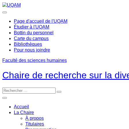
Passer
au
contenu
Page d'accueil de l'UQAM
Étudier à l'UQAM
Bottin du personnel
Carte du campus
Bibliothèques
Pour nous joindre
Faculté des sciences humaines
Chaire de recherche sur la dive
Accueil
La Chaire
À propos
Titulaires