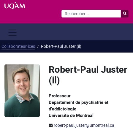
Passer
au
contenu
Collaborateur·ices
Robert-Paul Juster (il)
Robert-Paul Juster
(il)
Professeur
Département de psychiatrie et
d’addictologie
Université de Montréal
robert-paul.juster@umontreal.ca