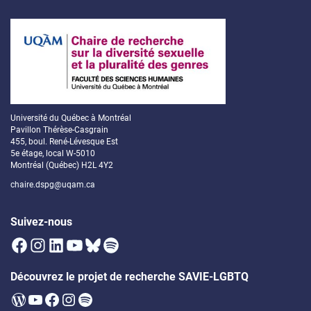
Université du Québec à Montréal
Pavillon Thérèse-Casgrain
455, boul. René-Lévesque Est
5e étage, local W-5010
Montréal (Québec) H2L 4Y2
chaire.dspg@uqam.ca
Suivez-nous
Facebook
Instagram
LinkedIn
YouTube
Bluesky
Spotify
Découvrez le projet de recherche SAVIE-LGBTQ
WordPress
YouTube
Facebook
Instagram
Spotify