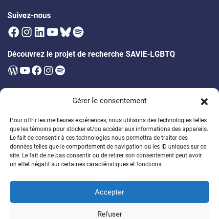
Suivez-nous
Facebook
Instagram
LinkedIn
YouTube
Bluesky
Spotify
Découvrez le projet de recherche SAVIE-LGBTQ
WordPress
YouTube
Facebook
Instagram
Spotify
Infolettre
Gérer le consentement
Soyez les premier·ères à être au courant des prochains évènements,
publications, appels à participation et bien plus!
Pour offrir les meilleures expériences, nous utilisons des technologies telles
que les témoins pour stocker et/ou accéder aux informations des appareils.
Soutenez la formation des étudiant·es
Le fait de consentir à ces technologies nous permettra de traiter des
données telles que le comportement de navigation ou les ID uniques sur ce
Encouragez un généreux programme de bourses
site. Le fait de ne pas consentir ou de retirer son consentement peut avoir
un effet négatif sur certaines caractéristiques et fonctions.
Faire un don
Accepter
© 2026
Chaire de recherche sur la DSPG
Refuser
Politique de confidentalité