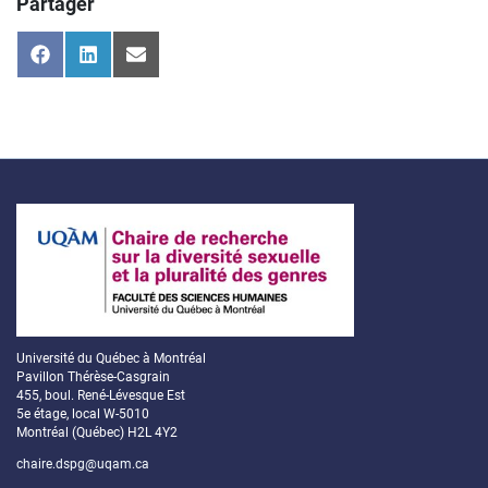
Partager
Share
Share
Share
on
on
on
Facebook
LinkedIn
Email
Université du Québec à Montréal
Pavillon Thérèse-Casgrain
455, boul. René-Lévesque Est
5e étage, local W-5010
Montréal (Québec) H2L 4Y2
chaire.dspg@uqam.ca