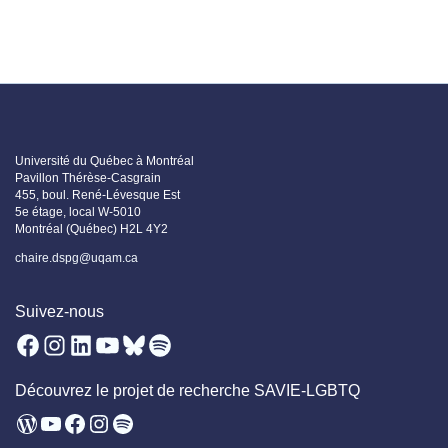
Université du Québec à Montréal
Pavillon Thérèse-Casgrain
455, boul. René-Lévesque Est
5e étage, local W-5010
Montréal (Québec) H2L 4Y2
chaire.dspg@uqam.ca
Suivez-nous
Facebook
Instagram
LinkedIn
YouTube
Bluesky
Spotify
Découvrez le projet de recherche SAVIE-LGBTQ
WordPress
YouTube
Facebook
Instagram
Spotify