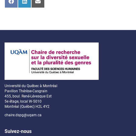
Share
Share
Share
on
on
on
Facebook
LinkedIn
Email
Université du Québec à Montréal
Pavillon Thérèse-Casgrain
455, boul. René-Lévesque Est
5e étage, local W-5010
Montréal (Québec) H2L 4Y2
chaire.dspg@uqam.ca
Suivez-nous