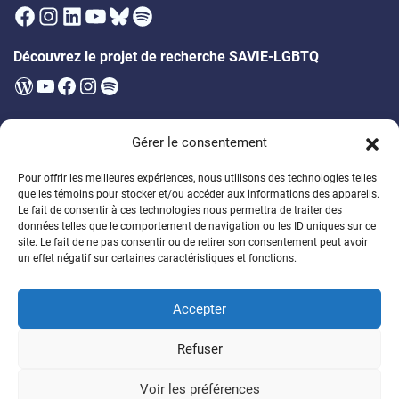
Facebook
Instagram
LinkedIn
YouTube
Bluesky
Spotify
Découvrez le projet de recherche SAVIE-LGBTQ
WordPress
YouTube
Facebook
Instagram
Spotify
Infolettre
Gérer le consentement
Soyez les premier·ères à être au courant des prochains évènements,
publications, appels à participation et bien plus!
Pour offrir les meilleures expériences, nous utilisons des technologies telles
que les témoins pour stocker et/ou accéder aux informations des appareils.
Soutenez la formation des étudiant·es
Le fait de consentir à ces technologies nous permettra de traiter des
données telles que le comportement de navigation ou les ID uniques sur ce
Encouragez un généreux programme de bourses
site. Le fait de ne pas consentir ou de retirer son consentement peut avoir
un effet négatif sur certaines caractéristiques et fonctions.
Faire un don
Accepter
© 2026
Chaire de recherche sur la DSPG
Refuser
Politique de confidentalité
Politique de témoins
Voir les préférences