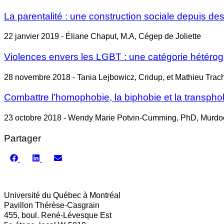
La parentalité : une construction sociale depuis des
22 janvier 2019 - Éliane Chaput, M.A, Cégep de Joliette
Violences envers les LGBT : une catégorie hétérog
28 novembre 2018 - Tania Lejbowicz, Cridup, et Mathieu Tra
Combattre l’homophobie, la biphobie et la transphobie
23 octobre 2018 - Wendy Marie Potvin-Cumming, PhD, Murdoc
Partager
Share
Share
Share
on
on
on
Facebook
LinkedIn
Email
Université du Québec à Montréal
Pavillon Thérèse-Casgrain
455, boul. René-Lévesque Est