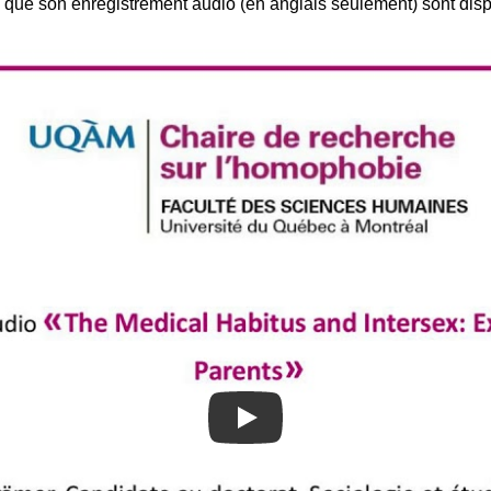
 que son enregistrement audio (en anglais seulement) sont disp
Play