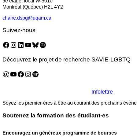
5e étage, local W-5010
Montréal (Québec) H2L 4Y2
chaire.dspg@uqam.ca
Suivez-nous
Facebook
Instagram
LinkedIn
YouTube
Bluesky
Spotify
Découvrez le projet de recherche SAVIE-LGBTQ
WordPress
YouTube
Facebook
Instagram
Spotify
Infolettre
Soyez les premier·ères à être au courant des prochains évèneme
Soutenez la formation des étudiant·es
Encouragez un généreux programme de bourses