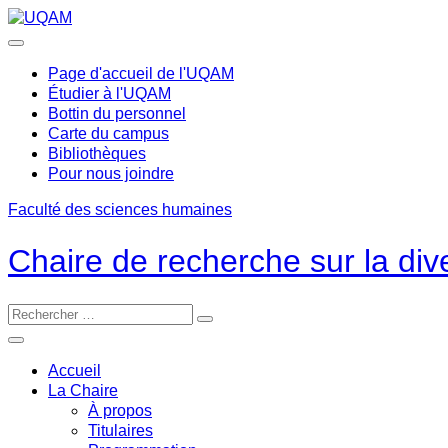
Passer
au
contenu
Page d'accueil de l'UQAM
Étudier à l'UQAM
Bottin du personnel
Carte du campus
Bibliothèques
Pour nous joindre
Faculté des sciences humaines
Chaire de recherche sur la dive
Accueil
La Chaire
À propos
Titulaires