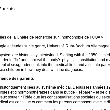
Parents
les de la Chaire de recherche sur l’homophobie de l’UQAM.
ogie et études sur le genre, Université Ruhr-Bochum Allemagne
ystem are historically intertwined. Starting with the 1950’s, me
rder to “fix” and conceal the body’s physical constitution and m
ncept of sex/gender soak into the medical field and also into par
rsex children in how they deal with the diagnosis.
érience des parents
 historiquement liées au système médical. Depuis les années 1
gies et d’hormonothérapies dans le but de « réparer » et de dissi
 veux soutenir l’idée que les conceptualisations sociales du sex
édical est constitué et comment les parents composent avec le 