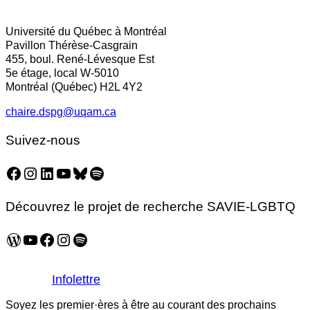
Facebook
LinkedIn
Email
Université du Québec à Montréal
Pavillon Thérèse-Casgrain
455, boul. René-Lévesque Est
5e étage, local W-5010
Montréal (Québec) H2L 4Y2
chaire.dspg@uqam.ca
Suivez-nous
Facebook
Instagram
LinkedIn
YouTube
Bluesky
Spotify
Découvrez le projet de recherche SAVIE-LGBTQ
WordPress
YouTube
Facebook
Instagram
Spotify
Infolettre
Soyez les premier·ères à être au courant des prochains