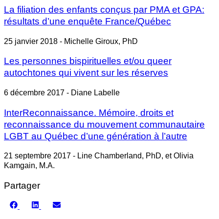
La filiation des enfants conçus par PMA et GPA:
résultats d’une enquête France/Québec
25 janvier 2018 - Michelle Giroux, PhD
Les personnes bispirituelles et/ou queer
autochtones qui vivent sur les réserves
6 décembre 2017 - Diane Labelle
InterReconnaissance. Mémoire, droits et
reconnaissance du mouvement communautaire
LGBT au Québec d’une génération à l’autre
21 septembre 2017 - Line Chamberland, PhD, et Olivia
Kamgain, M.A.
Partager
Share
Share
Share
on
on
on