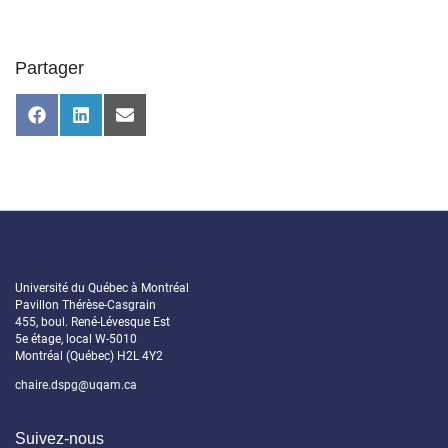
Partager
Share
Share
Share
on
on
on
Facebook
LinkedIn
Email
Université du Québec à Montréal
Pavillon Thérèse-Casgrain
455, boul. René-Lévesque Est
5e étage, local W-5010
Montréal (Québec) H2L 4Y2
chaire.dspg@uqam.ca
Suivez-nous