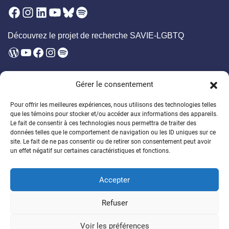
Facebook
Instagram
LinkedIn
YouTube
Bluesky
Spotify
Découvrez le projet de recherche SAVIE-LGBTQ
WordPress
YouTube
Facebook
Instagram
Spotify
Infolettre
Gérer le consentement
Soyez les premier·ères à être au courant des prochains évènements,
publications, appels à participation et bien plus!
Pour offrir les meilleures expériences, nous utilisons des technologies telles
que les témoins pour stocker et/ou accéder aux informations des appareils.
Soutenez la formation des étudiant·es
Le fait de consentir à ces technologies nous permettra de traiter des
données telles que le comportement de navigation ou les ID uniques sur ce
Encouragez un généreux programme de bourses
site. Le fait de ne pas consentir ou de retirer son consentement peut avoir
un effet négatif sur certaines caractéristiques et fonctions.
Faire un don
Accepter
© 2026
Chaire de recherche sur la DSPG
Refuser
Politique de confidentalité
Politique de témoins
Voir les préférences