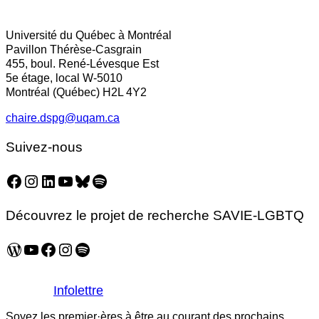
Facebook
LinkedIn
Email
Université du Québec à Montréal
Pavillon Thérèse-Casgrain
455, boul. René-Lévesque Est
5e étage, local W-5010
Montréal (Québec) H2L 4Y2
chaire.dspg@uqam.ca
Suivez-nous
Facebook
Instagram
LinkedIn
YouTube
Bluesky
Spotify
Découvrez le projet de recherche SAVIE-LGBTQ
WordPress
YouTube
Facebook
Instagram
Spotify
Infolettre
Soyez les premier·ères à être au courant des prochains