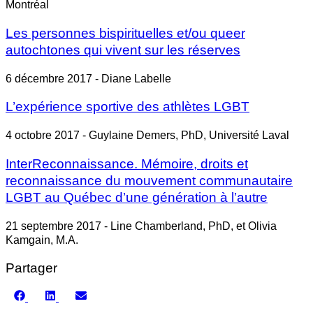
Montréal
Les personnes bispirituelles et/ou queer
autochtones qui vivent sur les réserves
6 décembre 2017 - Diane Labelle
L’expérience sportive des athlètes LGBT
4 octobre 2017 - Guylaine Demers, PhD, Université Laval
InterReconnaissance. Mémoire, droits et
reconnaissance du mouvement communautaire
LGBT au Québec d’une génération à l’autre
21 septembre 2017 - Line Chamberland, PhD, et Olivia
Kamgain, M.A.
Partager
Share
Share
Share
on
on
on