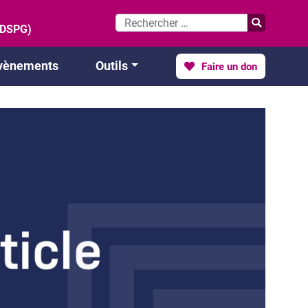
 (DSPG)
vènements
Outils
Faire un don