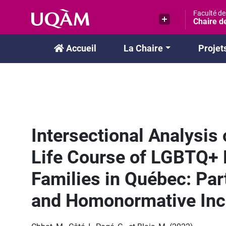
Passer
Faculté d
au
Chaire de
contenu
Accueil
La Chaire
Projet
Intersectional Analysis 
Life Course of LGBTQ+ 
Families in Québec: Part
and Homonormative Inc