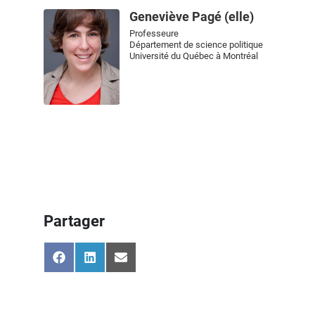
Geneviève Pagé (elle)
Professeure
Département de science politique
Université du Québec à Montréal
Partager
Share
Share
Share
on
on
on
Facebook
LinkedIn
Email