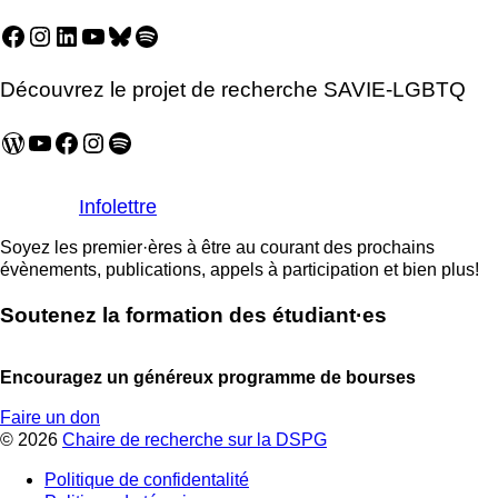
Facebook
Instagram
LinkedIn
YouTube
Bluesky
Spotify
Découvrez le projet de recherche SAVIE-LGBTQ
WordPress
YouTube
Facebook
Instagram
Spotify
Infolettre
Soyez les premier·ères à être au courant des prochains
évènements, publications, appels à participation et bien plus!
Soutenez la formation des étudiant·es
Encouragez un généreux programme de bourses
Faire un don
© 2026
Chaire de recherche sur la DSPG
Politique de confidentalité