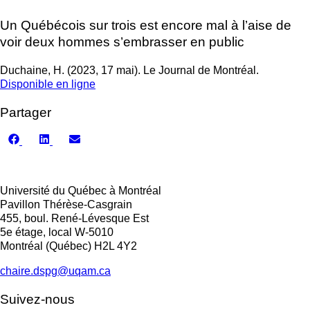
Un Québécois sur trois est encore mal à l’aise de
voir deux hommes s’embrasser en public
Duchaine, H. (2023, 17 mai). Le Journal de Montréal.
Disponible en ligne
Partager
Share
Share
Share
on
on
on
Facebook
LinkedIn
Email
Université du Québec à Montréal
Pavillon Thérèse-Casgrain
455, boul. René-Lévesque Est
5e étage, local W-5010
Montréal (Québec) H2L 4Y2
chaire.dspg@uqam.ca
Suivez-nous