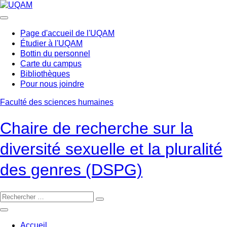
Passer
au
contenu
Page d'accueil de l'UQAM
Étudier à l'UQAM
Bottin du personnel
Carte du campus
Bibliothèques
Pour nous joindre
Faculté des sciences humaines
Chaire de recherche sur la
diversité sexuelle et la pluralité
des genres (DSPG)
Accueil