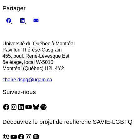
Partager
Share
Share
Share
on
on
on
Facebook
LinkedIn
Email
Université du Québec à Montréal
Pavillon Thérèse-Casgrain
455, boul. René-Lévesque Est
5e étage, local W-5010
Montréal (Québec) H2L 4Y2
chaire.dspg@uqam.ca
Suivez-nous
Facebook
Instagram
LinkedIn
YouTube
Bluesky
Spotify
Découvrez le projet de recherche SAVIE-LGBTQ
WordPress
YouTube
Facebook
Instagram
Spotify