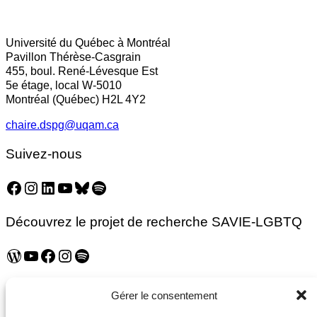
on
on
on
Facebook
LinkedIn
Email
Université du Québec à Montréal
Pavillon Thérèse-Casgrain
455, boul. René-Lévesque Est
5e étage, local W-5010
Montréal (Québec) H2L 4Y2
chaire.dspg@uqam.ca
Suivez-nous
Facebook
Instagram
LinkedIn
YouTube
Bluesky
Spotify
Découvrez le projet de recherche SAVIE-LGBTQ
WordPress
YouTube
Facebook
Instagram
Spotify
Infolettre
Gérer le consentement