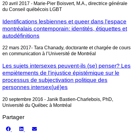
20 avril 2017 - Marie-Pier Boisvert, M.A., directrice générale
du Conseil québécois LGBT
Identifications lesbiennes et queer dans l’espace
montréalais contemporain: identités, étiquettes et
autodéfinitions
22 mars 2017- Tara Chanady, doctorante et chargée de cours
en communication à l’Université de Montréal
Les sujets intersexes peuvent-ils (se) penser? Les
empiètements de l’injustice épistémique sur le
processus de subjectivation politique des
personnes intersex(ué)es
20 septembre 2016 - Janik Bastien-Charlebois, PhD,
Université du Québec à Montréal
Partager
Share
Share
Share