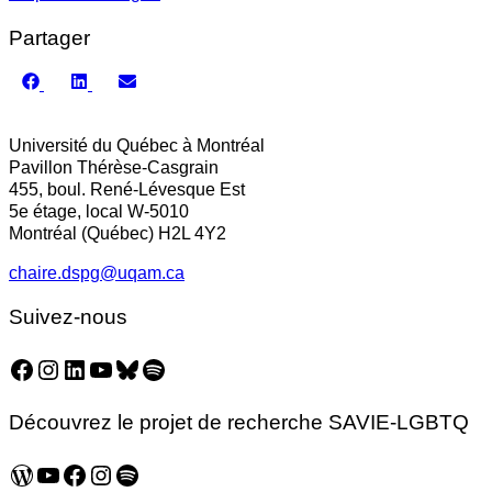
Partager
Share
Share
Share
on
on
on
Facebook
LinkedIn
Email
Université du Québec à Montréal
Pavillon Thérèse-Casgrain
455, boul. René-Lévesque Est
5e étage, local W-5010
Montréal (Québec) H2L 4Y2
chaire.dspg@uqam.ca
Suivez-nous
Facebook
Instagram
LinkedIn
YouTube
Bluesky
Spotify
Découvrez le projet de recherche SAVIE-LGBTQ
WordPress
YouTube
Facebook
Instagram
Spotify