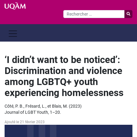
Passer
au
contenu
‘I didn’t want to be noticed’:
Discrimination and violence
among LGBTQ+ youth
experiencing homelessness
Côté, P. B., Frésard, L., et Blais, M. (2023)
Journal of LGBT Youth, 1–20.
Ajouté le 21 février 2023