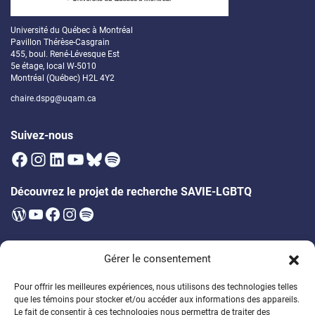
Université du Québec à Montréal
Pavillon Thérèse-Casgrain
455, boul. René-Lévesque Est
5e étage, local W-5010
Montréal (Québec) H2L 4Y2
chaire.dspg@uqam.ca
Suivez-nous
Facebook
Instagram
LinkedIn
YouTube
Bluesky
Spotify
Découvrez le projet de recherche SAVIE-LGBTQ
WordPress
YouTube
Facebook
Instagram
Spotify
Infolettre
Gérer le consentement
Soyez les premier·ères à être au courant des prochains évènements,
publications, appels à participation et bien plus!
Pour offrir les meilleures expériences, nous utilisons des technologies telles
que les témoins pour stocker et/ou accéder aux informations des appareils.
Soutenez la formation des étudiant·es
Le fait de consentir à ces technologies nous permettra de traiter des