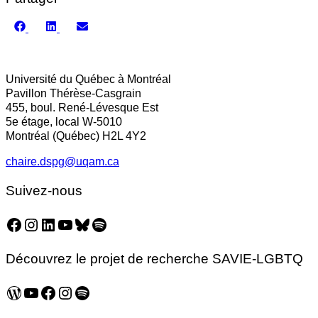
Share
Share
Share
on
on
on
Facebook
LinkedIn
Email
Université du Québec à Montréal
Pavillon Thérèse-Casgrain
455, boul. René-Lévesque Est
5e étage, local W-5010
Montréal (Québec) H2L 4Y2
chaire.dspg@uqam.ca
Suivez-nous
Facebook
Instagram
LinkedIn
YouTube
Bluesky
Spotify
Découvrez le projet de recherche SAVIE-LGBTQ
WordPress
YouTube
Facebook
Instagram
Spotify