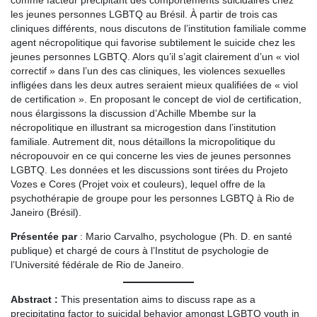
comme facteur précipitant des comportements suicidaires chez
les jeunes personnes LGBTQ au Brésil. À partir de trois cas
cliniques différents, nous discutons de l’institution familiale comme
agent nécropolitique qui favorise subtilement le suicide chez les
jeunes personnes LGBTQ. Alors qu’il s’agit clairement d’un « viol
correctif » dans l’un des cas cliniques, les violences sexuelles
infligées dans les deux autres seraient mieux qualifiées de « viol
de certification ». En proposant le concept de viol de certification,
nous élargissons la discussion d’Achille Mbembe sur la
nécropolitique en illustrant sa microgestion dans l’institution
familiale. Autrement dit, nous détaillons la micropolitique du
nécropouvoir en ce qui concerne les vies de jeunes personnes
LGBTQ. Les données et les discussions sont tirées du Projeto
Vozes e Cores (Projet voix et couleurs), lequel offre de la
psychothérapie de groupe pour les personnes LGBTQ à Rio de
Janeiro (Brésil).
Présentée par
: Mario Carvalho, psychologue (Ph. D. en santé
publique) et chargé de cours à l’Institut de psychologie de
l’Université fédérale de Rio de Janeiro.
Abstract :
This presentation aims to discuss rape as a
precipitating factor to suicidal behavior amongst LGBTQ youth in