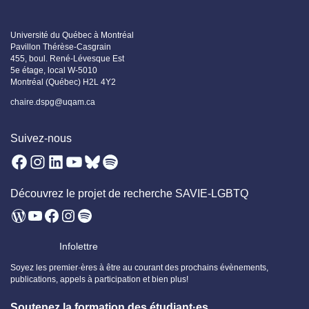
Université du Québec à Montréal
Pavillon Thérèse-Casgrain
455, boul. René-Lévesque Est
5e étage, local W-5010
Montréal (Québec) H2L 4Y2
chaire.dspg@uqam.ca
Suivez-nous
Facebook
Instagram
LinkedIn
YouTube
Bluesky
Spotify
Découvrez le projet de recherche SAVIE-LGBTQ
WordPress
YouTube
Facebook
Instagram
Spotify
Infolettre
Soyez les premier·ères à être au courant des prochains évènements,
publications, appels à participation et bien plus!
Soutenez la formation des étudiant·es