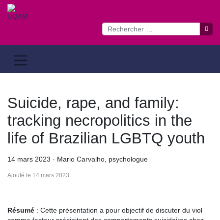
Passer
au
contenu
Suicide, rape, and family:
tracking necropolitics in the
life of Brazilian LGBTQ youth
14 mars 2023 - Mario Carvalho, psychologue
Ajouté le 14 mars 2023
Résumé
: Cette présentation a pour objectif de discuter du viol