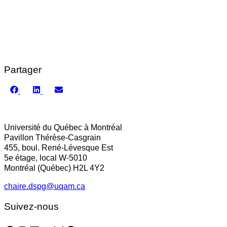
Partager
Share
Share
Share
on
on
on
Facebook
LinkedIn
Email
Université du Québec à Montréal
Pavillon Thérèse-Casgrain
455, boul. René-Lévesque Est
5e étage, local W-5010
Montréal (Québec) H2L 4Y2
chaire.dspg@uqam.ca
Suivez-nous