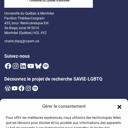
Université du Québec à Montréal
Pavillon Thérèse-Casgrain
455, boul. René-Lévesque Est
5e étage, local W-5010
Montréal (Québec) H2L 4Y2
chaire.dspg@uqam.ca
Suivez-nous
Facebook
Instagram
LinkedIn
YouTube
Bluesky
Spotify
Découvrez le projet de recherche SAVIE-LGBTQ
WordPress
YouTube
Facebook
Instagram
Spotify
Infolettre
Gérer le consentement
Soyez les premier·ères à être au courant des prochains évènements,
publications, appels à participation et bien plus!
Pour offrir les meilleures expériences, nous utilisons des technologies telles
que les témoins pour stocker et/ou accéder aux informations des appareils.
Soutenez la formation des étudiant·es