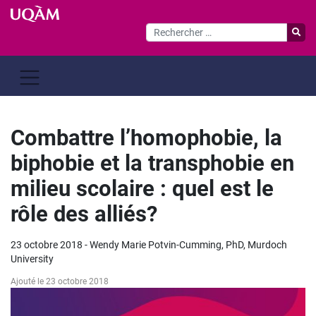
Passer
au
contenu
Combattre l’homophobie, la
biphobie et la transphobie en
milieu scolaire : quel est le
rôle des alliés?
23 octobre 2018 - Wendy Marie Potvin-Cumming, PhD, Murdoch
University
Ajouté le 23 octobre 2018