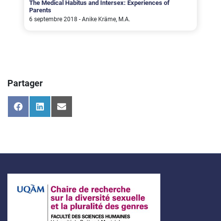
The Medical Habitus and Intersex: Experiences of
Parents
6 septembre 2018 - Anike Kräme, M.A.
Partager
Share
Share
Share
on
on
on
Facebook
LinkedIn
Email