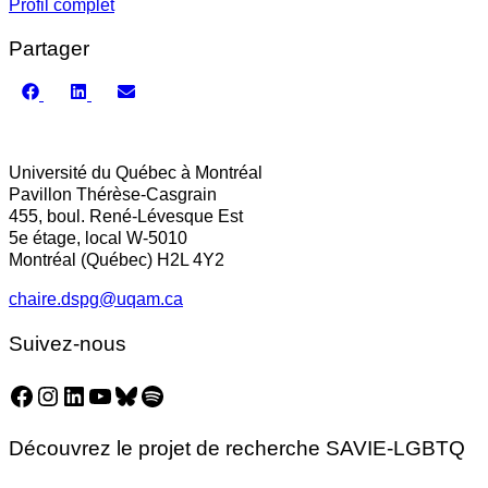
Profil complet
Partager
Share
Share
Share
on
on
on
Facebook
LinkedIn
Email
Université du Québec à Montréal
Pavillon Thérèse-Casgrain
455, boul. René-Lévesque Est
5e étage, local W-5010
Montréal (Québec) H2L 4Y2
chaire.dspg@uqam.ca
Suivez-nous
Facebook
Instagram
LinkedIn
YouTube
Bluesky
Spotify
Découvrez le projet de recherche SAVIE-LGBTQ