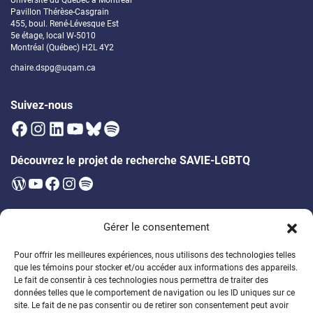
Université du Québec à Montréal
Pavillon Thérèse-Casgrain
455, boul. René-Lévesque Est
5e étage, local W-5010
Montréal (Québec) H2L 4Y2
chaire.dspg@uqam.ca
Suivez-nous
Facebook
Instagram
LinkedIn
YouTube
Bluesky
Spotify
Découvrez le projet de recherche SAVIE-LGBTQ
WordPress
YouTube
Facebook
Instagram
Spotify
Infolettre
Gérer le consentement
Soyez les premier·ères à être au courant des prochains évènements,
publications, appels à participation et bien plus!
Pour offrir les meilleures expériences, nous utilisons des technologies telles
que les témoins pour stocker et/ou accéder aux informations des appareils.
Soutenez la formation des étudiant·es
Le fait de consentir à ces technologies nous permettra de traiter des
données telles que le comportement de navigation ou les ID uniques sur ce
Encouragez un généreux programme de bourses
site. Le fait de ne pas consentir ou de retirer son consentement peut avoir